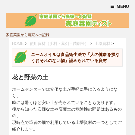
MENU
家庭菜園から農家への記録
HOME
>
使用資材（肥料・薬剤・菌剤等）
>
土壌資材
>
ニームオイルは食品衛生法で「人の健康を損な
うおそれのない物」認められている資材
花と野菜の土
ホームセンターでは安価な土が手軽に手に入るようにな
り、
時には驚くほど安い土が売られていることもあります。
後から知った安価な土や腐葉土の危険性の問題はあるもの
の、
現時点で筆者の畑で利用している土壌資材の一つとしてご
紹介します。