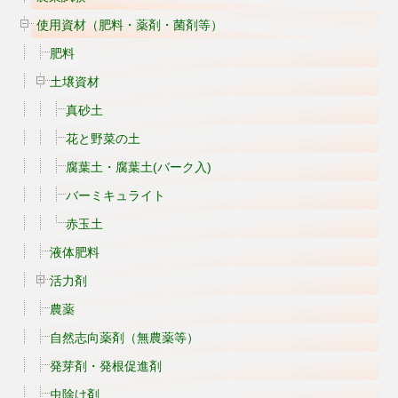
使用資材（肥料・薬剤・菌剤等）
肥料
土壌資材
真砂土
花と野菜の土
腐葉土・腐葉土(バーク入)
バーミキュライト
赤玉土
液体肥料
活力剤
農薬
自然志向薬剤（無農薬等）
発芽剤・発根促進剤
虫除け剤