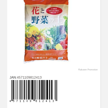
Rakuten Promotion
JAN:
4571109812413