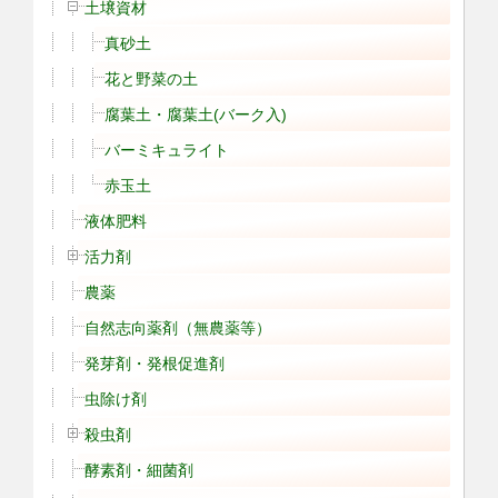
土壌資材
真砂土
花と野菜の土
腐葉土・腐葉土(バーク入)
バーミキュライト
赤玉土
液体肥料
活力剤
農薬
自然志向薬剤（無農薬等）
発芽剤・発根促進剤
虫除け剤
殺虫剤
酵素剤・細菌剤