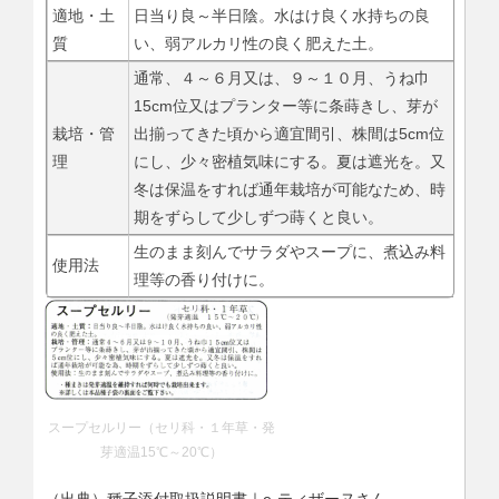
適地・土
日当り良～半日陰。水はけ良く水持ちの良
質
い、弱アルカリ性の良く肥えた土。
通常、４～６月又は、９～１０月、うね巾
15cm位又はプランター等に条蒔きし、芽が
栽培・管
出揃ってきた頃から適宜間引、株間は5cm位
理
にし、少々密植気味にする。夏は遮光を。又
冬は保温をすれば通年栽培が可能なため、時
期をずらして少しずつ蒔くと良い。
生のまま刻んでサラダやスープに、煮込み料
使用法
理等の香り付けに。
スープセルリー（セリ科・１年草・発
芽適温15℃～20℃）