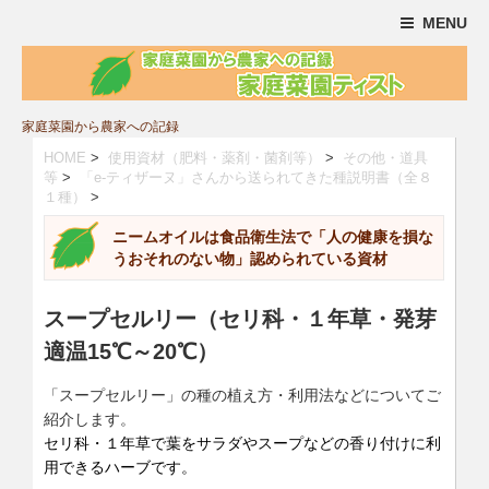
MENU
家庭菜園から農家への記録
HOME
>
使用資材（肥料・薬剤・菌剤等）
>
その他・道具
等
>
「e-ティザーヌ」さんから送られてきた種説明書（全８
１種）
>
ニームオイルは食品衛生法で「人の健康を損な
うおそれのない物」認められている資材
スープセルリー（セリ科・１年草・発芽
適温15℃～20℃）
「スープセルリー」の種の植え方・利用法などについてご
紹介します。
セリ科・１年草で葉をサラダやスープなどの香り付けに利
用できるハーブです。