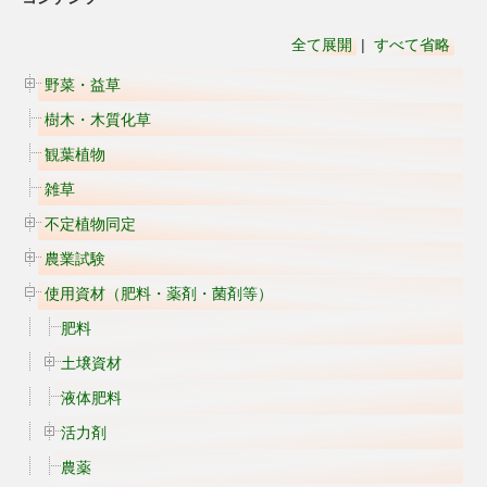
全て展開
|
すべて省略
野菜・益草
樹木・木質化草
観葉植物
雑草
不定植物同定
農業試験
使用資材（肥料・薬剤・菌剤等）
肥料
土壌資材
液体肥料
活力剤
農薬