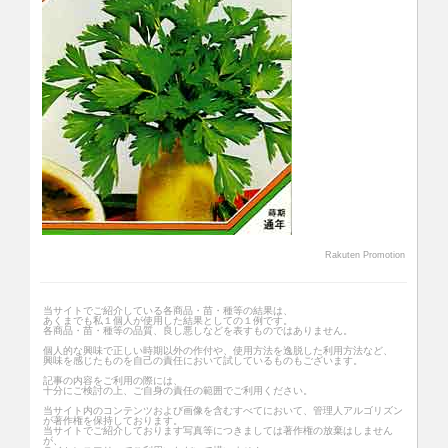
Rakuten Promotion
当サイトでご紹介している各商品・苗・種等の結果は、
あくまでも私１個人が使用した結果としての１例です。
各商品・苗・種等の品質、良し悪しなどを表すものではありません。
個人的な興味で正しい時期以外の作付や、使用方法を逸脱した利用方法など、
興味を感じたものを自己の責任において試しているものもございます。
記事の内容をご利用の際には、
十分にご検討の上、ご自身の責任の範囲でご利用ください。
当サイト内のコンテンツおよび画像を含むすべてにおいて、管理人アルゴリズン
が著作権を保持しております。
当サイトでご紹介しております写真等につきましては著作権の放棄はしません
が、