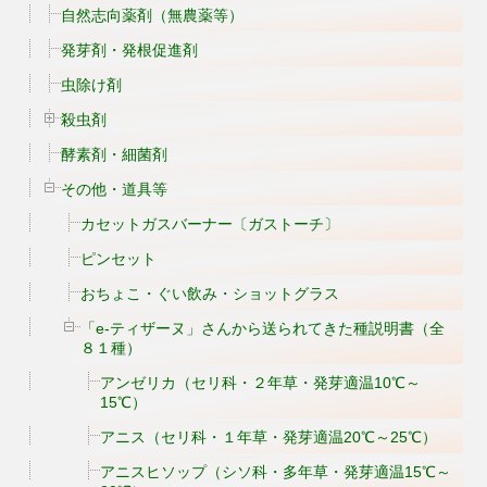
自然志向薬剤（無農薬等）
発芽剤・発根促進剤
虫除け剤
殺虫剤
酵素剤・細菌剤
その他・道具等
カセットガスバーナー〔ガストーチ〕
ピンセット
おちょこ・ぐい飲み・ショットグラス
「e-ティザーヌ」さんから送られてきた種説明書（全
８１種）
アンゼリカ（セリ科・２年草・発芽適温10℃～
15℃）
アニス（セリ科・１年草・発芽適温20℃～25℃）
アニスヒソップ（シソ科・多年草・発芽適温15℃～