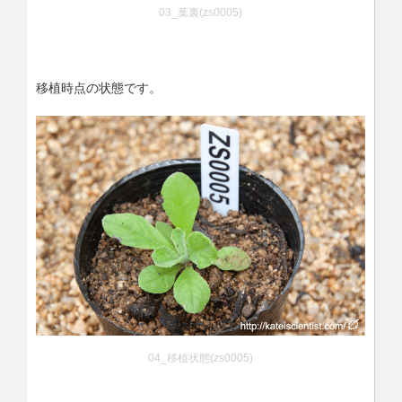
03_葉裏(zs0005)
移植時点の状態です。
04_移植状態(zs0005)