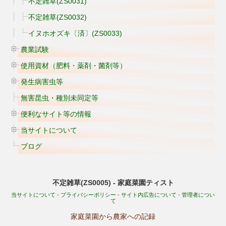
不定雑草(ZS0031)
不定雑草(ZS0032)
イヌホオズキ〔済〕(ZS0033)
農業試験
使用資材（肥料・薬剤・菌剤等）
発生病害虫等
無害昆虫・種別未同定等
便利なサイト等の情報
当サイトについて
ブログ
不定雑草(ZS0005) - 家庭菜園ティスト
当サイトについて
-
プライバシーポリシー
-
サイト内広告について
-
管理者につい
て
家庭菜園から農家への記録