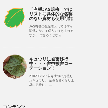
「有機JAS規格」では
リストに具体的な名称
のない資材も使用可能
JAS有機の生産者としては何ら
関係のない１個人ではあるので
すが、 できることなら …
キュウリに被害移行
中・・・害虫被害ロー
テーション！
2016/08/12に苗を土壌に定植し
たキュウリ。 葉色も良くなり土
壌に定着し、 …
コンテンツ