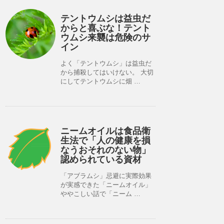
テントウムシは益虫だ
からと喜ぶな！テント
ウムシ来襲は危険のサ
イン
よく「テントウムシ」は益虫だ
から捕殺してはいけない。 大切
にしてテントウムシに畑 …
ニームオイルは食品衛
生法で「人の健康を損
なうおそれのない物」
認められている資材
「アブラムシ」忌避に実際効果
が実感できた「ニームオイル」
ややこしい話で「ニーム …