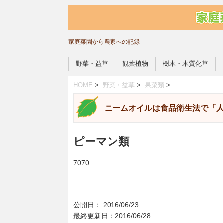
家庭菜園から農家への記録
野菜・益草
観葉植物
樹木・木質化草
HOME
>
野菜・益草
>
果菜類
>
ニームオイルは食品衛生法で「
ピーマン類
7070
公開日：
2016/06/23
最終更新日：2016/06/28