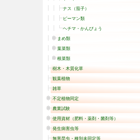
ナス（茄子）
ピーマン類
ヘチマ・かんぴょう
まめ類
葉菜類
根菜類
樹木・木質化草
観葉植物
雑草
不定植物同定
農業試験
使用資材（肥料・薬剤・菌剤等）
発生病害虫等
無害昆虫・種別未同定等