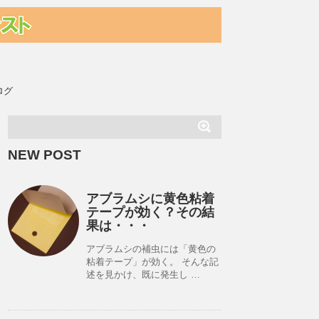
ログ
NEW POST
アブラムシに黄色粘着
テープが効く？その結
果は・・・
アブラムシの補虫には「黄色の
粘着テープ」が効く。 そんな記
述を見かけ、既に発生し …