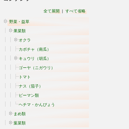
全て展開
|
すべて省略
野菜・益草
果菜類
オクラ
カボチャ（南瓜）
キュウリ（胡瓜）
ゴーヤ（ニガウリ）
トマト
ナス（茄子）
ピーマン類
ヘチマ・かんぴょう
まめ類
葉菜類