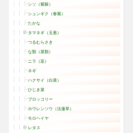
シソ（紫蘇）
シュンギク（春菊）
たかな
タマネギ（玉葱）
つるむらさき
な類（菜類）
ニラ（韮）
ネギ
ハクサイ（白菜）
ひじき菜
ブロッコリー
ホウレンソウ（法蓮草）
モロヘイヤ
レタス