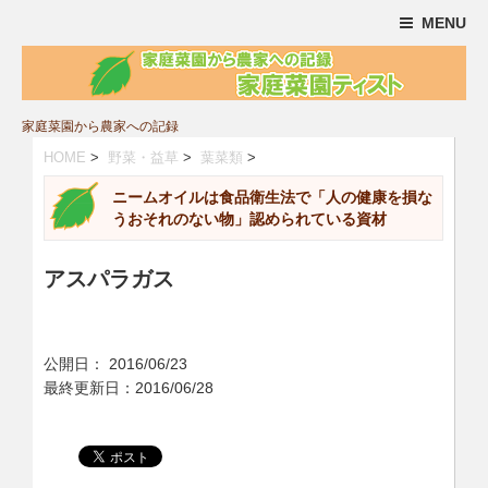
MENU
家庭菜園から農家への記録
HOME
>
野菜・益草
>
葉菜類
>
ニームオイルは食品衛生法で「人の健康を損な
うおそれのない物」認められている資材
アスパラガス
公開日：
2016/06/23
最終更新日：2016/06/28