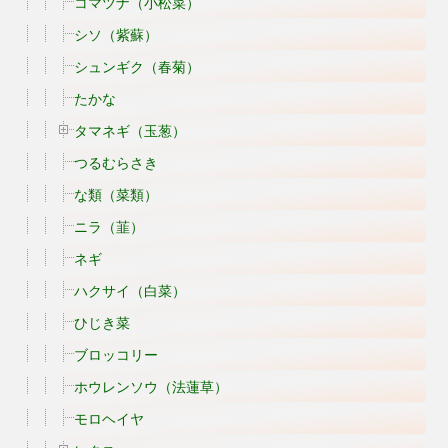
コマツナ（小松菜）
シソ（紫蘇）
シュンギク（春菊）
たかな
タマネギ（玉葱）
つるむらさき
な類（菜類）
ニラ（韮）
ネギ
ハクサイ（白菜）
ひじき菜
ブロッコリー
ホウレンソウ（法蓮草）
モロヘイヤ