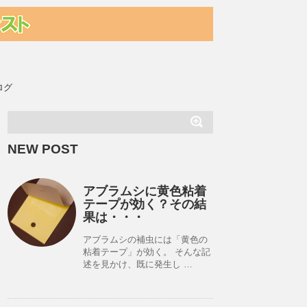
ログ
NEW POST
アブラムシに黄色粘着
テープが効く？その結
果は・・・
アブラムシの補虫には「黄色の
粘着テープ」が効く。 そんな記
述を見かけ、既に発生し …