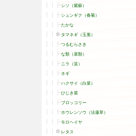
シソ（紫蘇）
シュンギク（春菊）
たかな
タマネギ（玉葱）
つるむらさき
な類（菜類）
ニラ（韮）
ネギ
ハクサイ（白菜）
ひじき菜
ブロッコリー
ホウレンソウ（法蓮草）
モロヘイヤ
レタス