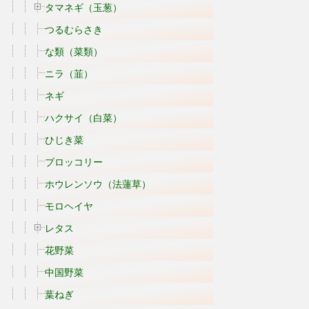
タマネギ（玉葱）
つるむらさき
な類（菜類）
ニラ（韮）
ネギ
ハクサイ（白菜）
ひじき菜
ブロッコリー
ホウレンソウ（法蓮草）
モロヘイヤ
レタス
花野菜
中国野菜
葉ねぎ