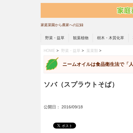
家庭菜園から農家への記録
野菜・益草
観葉植物
樹木・木質化草
HOME
>
野菜・益草
>
葉菜類
>
ニームオイルは食品衛生法で「
ソバ（スプラウトそば）
公開日：
2016/09/18