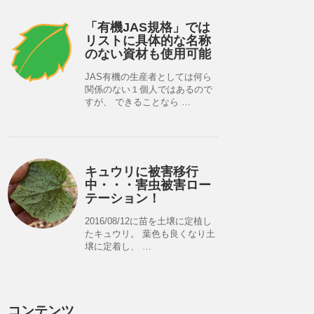
「有機JAS規格」では
リストに具体的な名称
のない資材も使用可能
JAS有機の生産者としては何ら
関係のない１個人ではあるので
すが、 できることなら …
キュウリに被害移行
中・・・害虫被害ロー
テーション！
2016/08/12に苗を土壌に定植し
たキュウリ。 葉色も良くなり土
壌に定着し、 …
コンテンツ