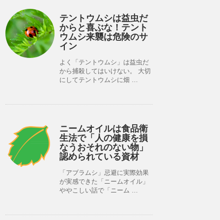
テントウムシは益虫だ
からと喜ぶな！テント
ウムシ来襲は危険のサ
イン
よく「テントウムシ」は益虫だ
から捕殺してはいけない。 大切
にしてテントウムシに畑 …
ニームオイルは食品衛
生法で「人の健康を損
なうおそれのない物」
認められている資材
「アブラムシ」忌避に実際効果
が実感できた「ニームオイル」
ややこしい話で「ニーム …