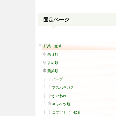
固定ページ
野菜・益草
果菜類
まめ類
葉菜類
ハーブ
アスパラガス
かいわれ
キャベツ類
コマツナ（小松菜）