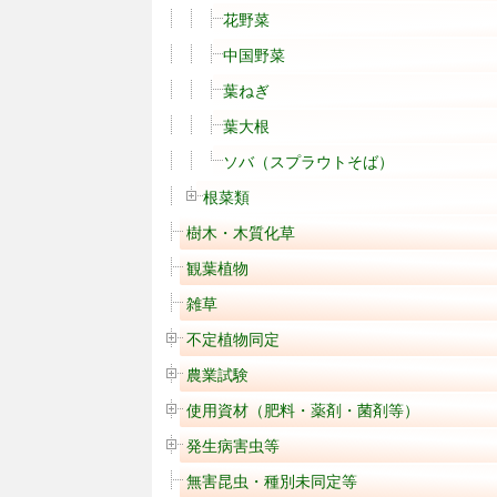
花野菜
中国野菜
葉ねぎ
葉大根
ソバ（スプラウトそば）
根菜類
樹木・木質化草
観葉植物
雑草
不定植物同定
農業試験
使用資材（肥料・薬剤・菌剤等）
発生病害虫等
無害昆虫・種別未同定等