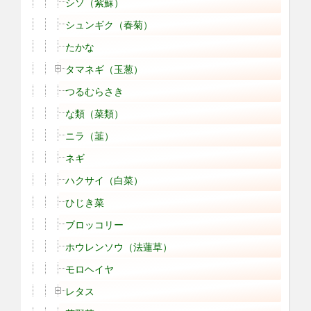
シソ（紫蘇）
シュンギク（春菊）
たかな
タマネギ（玉葱）
つるむらさき
な類（菜類）
ニラ（韮）
ネギ
ハクサイ（白菜）
ひじき菜
ブロッコリー
ホウレンソウ（法蓮草）
モロヘイヤ
レタス