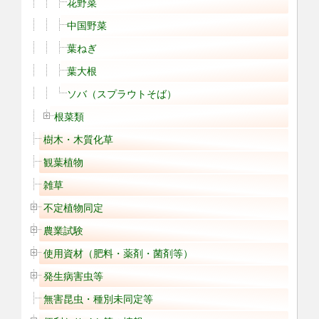
花野菜
中国野菜
葉ねぎ
葉大根
ソバ（スプラウトそば）
根菜類
樹木・木質化草
観葉植物
雑草
不定植物同定
農業試験
使用資材（肥料・薬剤・菌剤等）
発生病害虫等
無害昆虫・種別未同定等