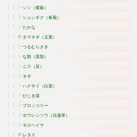
シソ（紫蘇）
シュンギク（春菊）
たかな
タマネギ（玉葱）
つるむらさき
な類（菜類）
ニラ（韮）
ネギ
ハクサイ（白菜）
ひじき菜
ブロッコリー
ホウレンソウ（法蓮草）
モロヘイヤ
レタス