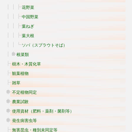
花野菜
中国野菜
葉ねぎ
葉大根
ソバ（スプラウトそば）
根菜類
樹木・木質化草
観葉植物
雑草
不定植物同定
農業試験
使用資材（肥料・薬剤・菌剤等）
発生病害虫等
無害昆虫・種別未同定等