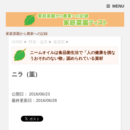
MENU
家庭菜園から農家への記録
HOME
>
野菜・益草
>
葉菜類
>
ニームオイルは食品衛生法で「人の健康を損な
うおそれのない物」認められている資材
ニラ（韮）
公開日：
2016/06/23
最終更新日：2016/06/28