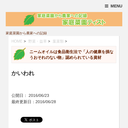
MENU
家庭菜園から農家への記録
HOME
>
野菜・益草
>
葉菜類
>
ニームオイルは食品衛生法で「人の健康を損な
うおそれのない物」認められている資材
かいわれ
公開日：
2016/06/23
最終更新日：2016/06/28