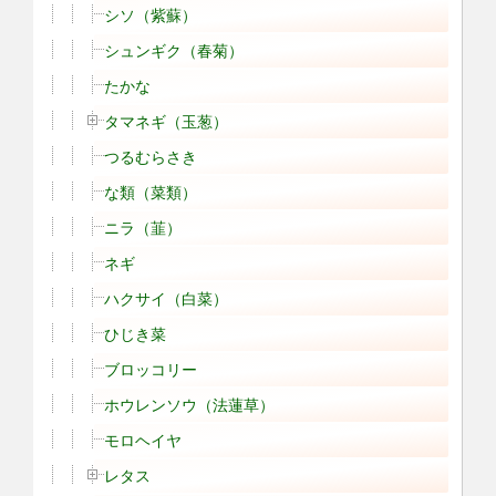
シソ（紫蘇）
シュンギク（春菊）
たかな
タマネギ（玉葱）
つるむらさき
な類（菜類）
ニラ（韮）
ネギ
ハクサイ（白菜）
ひじき菜
ブロッコリー
ホウレンソウ（法蓮草）
モロヘイヤ
レタス