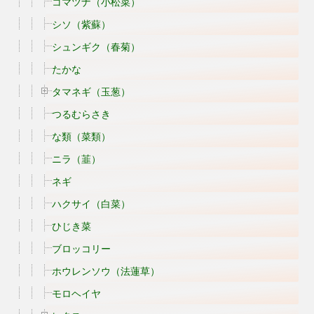
コマツナ（小松菜）
シソ（紫蘇）
シュンギク（春菊）
たかな
タマネギ（玉葱）
つるむらさき
な類（菜類）
ニラ（韮）
ネギ
ハクサイ（白菜）
ひじき菜
ブロッコリー
ホウレンソウ（法蓮草）
モロヘイヤ