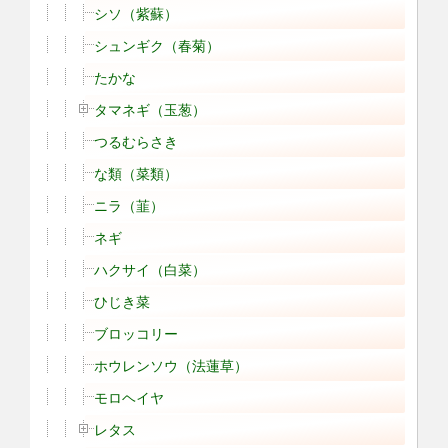
シソ（紫蘇）
シュンギク（春菊）
たかな
タマネギ（玉葱）
つるむらさき
な類（菜類）
ニラ（韮）
ネギ
ハクサイ（白菜）
ひじき菜
ブロッコリー
ホウレンソウ（法蓮草）
モロヘイヤ
レタス