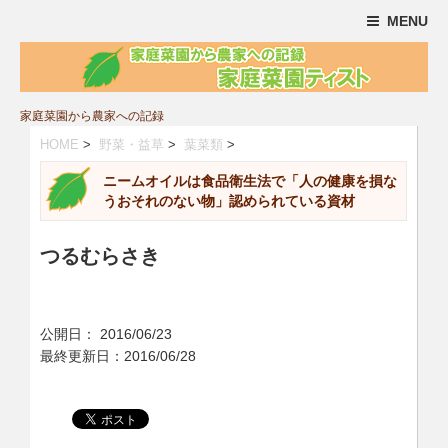
MENU
家庭菜園から農家への記録
HOME
>
野菜・益草
>
葉菜類
>
ニームオイルは食品衛生法で「人の健康を損な
うおそれのない物」認められている資材
つるむらさき
公開日：
2016/06/23
最終更新日：2016/06/28