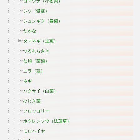
コマツナ（小松菜）
シソ（紫蘇）
シュンギク（春菊）
たかな
タマネギ（玉葱）
つるむらさき
な類（菜類）
ニラ（韮）
ネギ
ハクサイ（白菜）
ひじき菜
ブロッコリー
ホウレンソウ（法蓮草）
モロヘイヤ