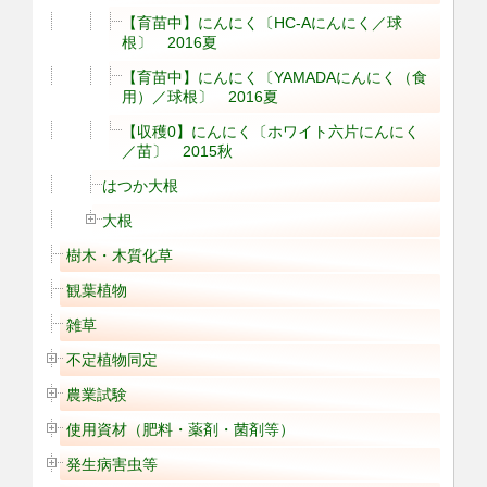
【育苗中】にんにく〔HC-Aにんにく／球
根〕 2016夏
【育苗中】にんにく〔YAMADAにんにく（食
用）／球根〕 2016夏
【収穫0】にんにく〔ホワイト六片にんにく
／苗〕 2015秋
はつか大根
大根
樹木・木質化草
観葉植物
雑草
不定植物同定
農業試験
使用資材（肥料・薬剤・菌剤等）
発生病害虫等