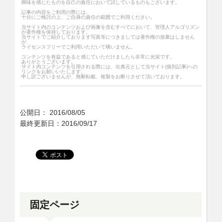
興味を感じたものを自己の責任において試しているものもございます。
記事の内容をご利用の際には、
十分にご検討の上、ご自身の責任の範囲でご利用ください。
当サイト内のコンテンツおよび画像を含むすべてにおいて、管理人アルゴリズン
が著作権を保持しております。
当サイトでご紹介しております写真等につきましては著作権の放棄はしません
が、
ライセンスフリーでご利用いただいて構いません。
コンテンツを有益であると感じていただけましたら非常に光栄です。
ありがとうございます。
サイト内コンテンツを引用される際には、出典元として当サイト(個別記事)への
リンクをお願いいたします。
申し訳ございませんが、無断転載、複製をお断りさせて頂いております。
公開日：
2016/08/05
最終更新日：2016/09/17
固定ページ