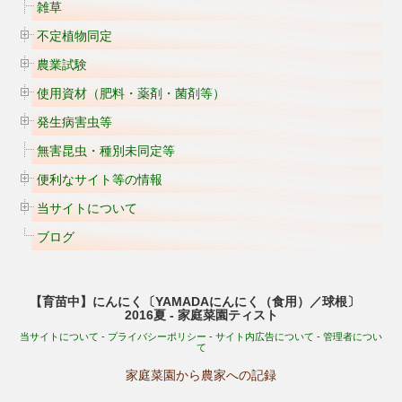
雑草
不定植物同定
農業試験
使用資材（肥料・薬剤・菌剤等）
発生病害虫等
無害昆虫・種別未同定等
便利なサイト等の情報
当サイトについて
ブログ
【育苗中】にんにく〔YAMADAにんにく（食用）／球根〕
2016夏 - 家庭菜園ティスト
当サイトについて
-
プライバシーポリシー
-
サイト内広告について
-
管理者につい
て
家庭菜園から農家への記録