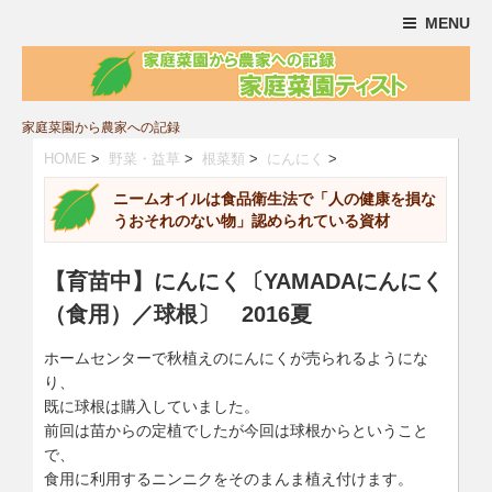
MENU
家庭菜園から農家への記録
HOME
>
野菜・益草
>
根菜類
>
にんにく
>
ニームオイルは食品衛生法で「人の健康を損な
うおそれのない物」認められている資材
【育苗中】にんにく〔YAMADAにんにく
（食用）／球根〕 2016夏
ホームセンターで秋植えのにんにくが売られるようにな
り、
既に球根は購入していました。
前回は苗からの定植でしたが今回は球根からということ
で、
食用に利用するニンニクをそのまんま植え付けます。