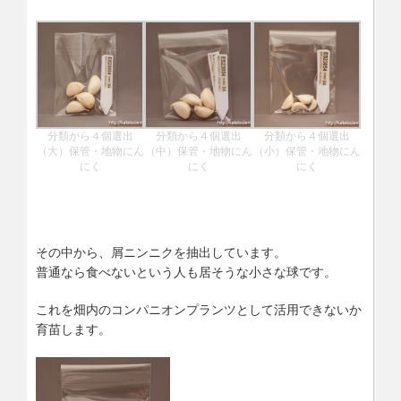
分類から４個選出
分類から４個選出
分類から４個選出
（大）保管・地物にん
（中）保管・地物にん
（小）保管・地物にん
にく
にく
にく
その中から、屑ニンニクを抽出しています。
普通なら食べないという人も居そうな小さな球です。
これを畑内のコンパニオンプランツとして活用できないか
育苗します。