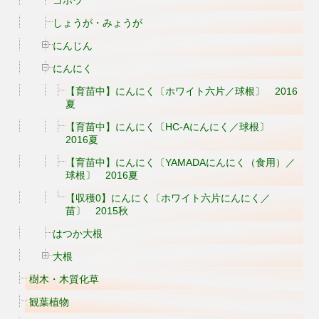
ゴボウ
しょうが・みょうが
にんじん
にんにく
【育苗中】にんにく〔ホワイト六片／球根〕 2016
夏
【育苗中】にんにく〔HC-Aにんにく／球根〕
2016夏
【育苗中】にんにく〔YAMADAにんにく（食用）／
球根〕 2016夏
【収穫0】にんにく〔ホワイト六片にんにく／
苗〕 2015秋
はつか大根
大根
樹木・木質化草
観葉植物