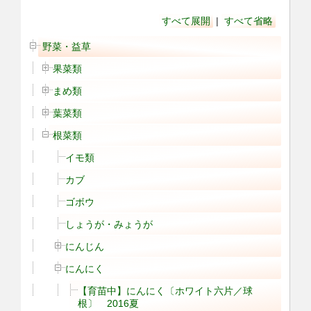
すべて展開
|
すべて省略
野菜・益草
果菜類
まめ類
葉菜類
根菜類
イモ類
カブ
ゴボウ
しょうが・みょうが
にんじん
にんにく
【育苗中】にんにく〔ホワイト六片／球
根〕 2016夏