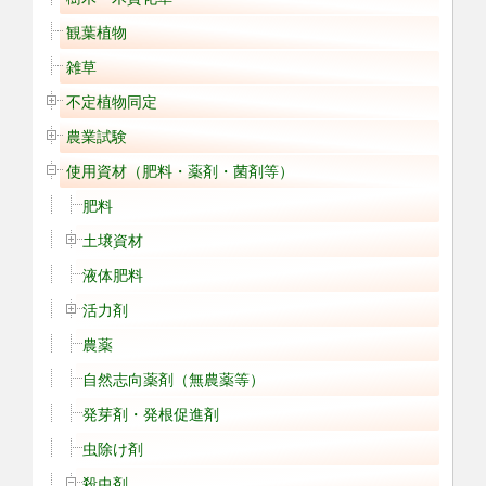
観葉植物
雑草
不定植物同定
農業試験
使用資材（肥料・薬剤・菌剤等）
肥料
土壌資材
液体肥料
活力剤
農薬
自然志向薬剤（無農薬等）
発芽剤・発根促進剤
虫除け剤
殺虫剤