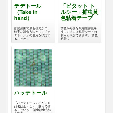
テデトール
「ピタット ト
（Take in
ルシー」捕虫黄
hand）
色粘着テープ
家庭菜園で最も強力かつ、
黄色が好きな飛翔性害虫を
確実な殺虫方法として「テ
補虫するには粘着シートの
デトール」の使用を検討す
利用も検討できます。 黄色
ることが ...
粘着シ ...
ハッテトール
「ハッテトール」なんて商
品名は全くなく「貼って捕
る」という、 補虫殺虫方法