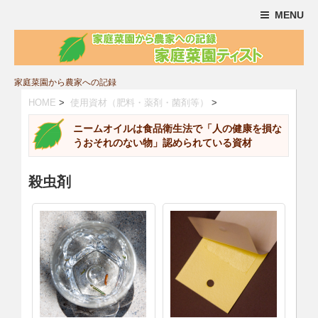
MENU
家庭菜園から農家への記録
HOME
>
使用資材（肥料・薬剤・菌剤等）
>
ニームオイルは食品衛生法で「人の健康を損な
うおそれのない物」認められている資材
殺虫剤