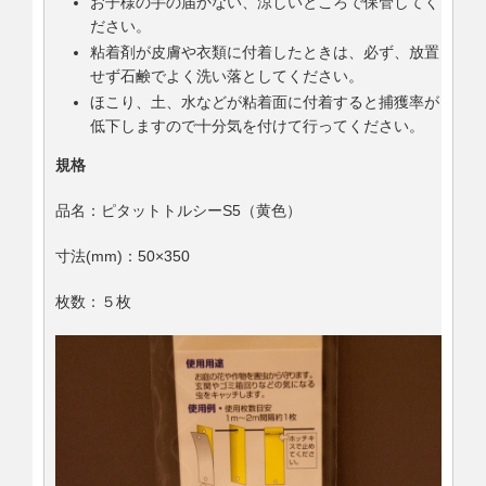
お子様の手の届かない、涼しいところで保管してく
ださい。
粘着剤が皮膚や衣類に付着したときは、必ず、放置
せず石鹸でよく洗い落としてください。
ほこり、土、水などが粘着面に付着すると捕獲率が
低下しますので十分気を付けて行ってください。
規格
品名：ピタットトルシーS5（黄色）
寸法(mm)：50×350
枚数：５枚