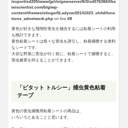
/export/sd205/www/jp/r/e/gmoserver/6/3/sd0763663/ka
teiscientist.com/blg/wp-
content/themes/stinger5Ladyver20141023_child/func
tions_adnetwork.php
on line
69
黄色が好きな飛翔性害虫を補虫するには粘着シートの利用
も検討できます。
黄色粘着シートは様々な害虫を誘引し、粘着捕獲する便利
なシートです。
大切な野菜に害虫が付く前に、粘着シートで捕獲すると、
害虫被害を抑えることができます。
「ピタット トルシー」捕虫黄色粘着
テープ
黄色の害虫捕獲用粘着シートの商品は、
いろいろとあることと思います。