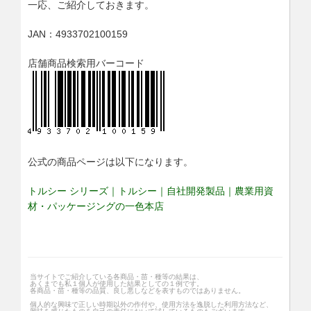
一応、ご紹介しておきます。
JAN：4933702100159
店舗商品検索用バーコード
公式の商品ページは以下になります。
トルシー シリーズ｜トルシー｜自社開発製品｜農業用資
材・パッケージングの一色本店
当サイトでご紹介している各商品・苗・種等の結果は、
あくまでも私１個人が使用した結果としての１例です。
各商品・苗・種等の品質、良し悪しなどを表すものではありません。
個人的な興味で正しい時期以外の作付や、使用方法を逸脱した利用方法など、