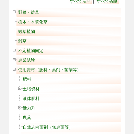
すべて展開
|
すべて省略
野菜・益草
樹木・木質化草
観葉植物
雑草
不定植物同定
農業試験
使用資材（肥料・薬剤・菌剤等）
肥料
土壌資材
液体肥料
活力剤
農薬
自然志向薬剤（無農薬等）