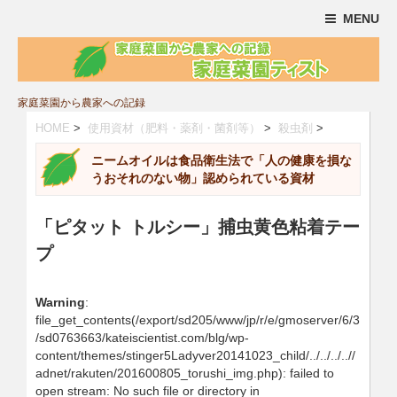
MENU
家庭菜園から農家への記録
HOME
>
使用資材（肥料・薬剤・菌剤等）
>
殺虫剤
>
ニームオイルは食品衛生法で「人の健康を損な
うおそれのない物」認められている資材
「ピタット トルシー」捕虫黄色粘着テー
プ
Warning
:
file_get_contents(/export/sd205/www/jp/r/e/gmoserver/6/3
/sd0763663/kateiscientist.com/blg/wp-
content/themes/stinger5Ladyver20141023_child/../../../..//
adnet/rakuten/201600805_torushi_img.php): failed to
open stream: No such file or directory in