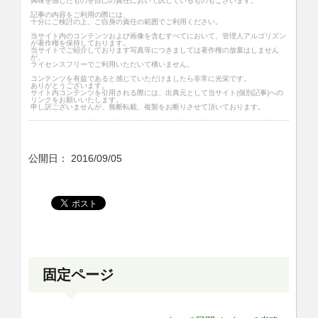
興味を感じたものを自己の責任において試しているものもございます。
記事の内容をご利用の際には、
十分にご検討の上、ご自身の責任の範囲でご利用ください。
当サイト内のコンテンツおよび画像を含むすべてにおいて、管理人アルゴリズン
が著作権を保持しております。
当サイトでご紹介しております写真等につきましては著作権の放棄はしません
が、
ライセンスフリーでご利用いただいて構いません。
コンテンツを有益であると感じていただけましたら非常に光栄です。
ありがとうございます。
サイト内コンテンツを引用される際には、出典元として当サイト(個別記事)への
リンクをお願いいたします。
申し訳ございませんが、無断転載、複製をお断りさせて頂いております。
公開日：
2016/09/05
固定ページ