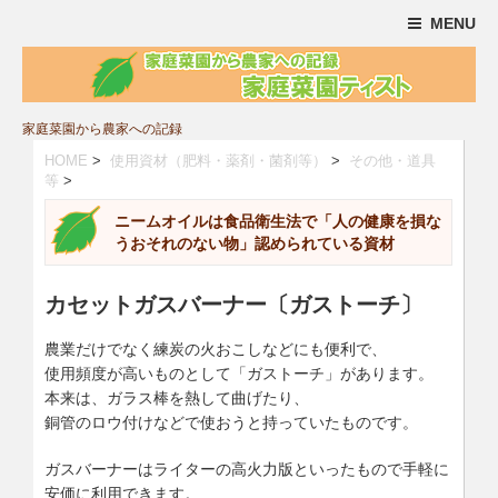
MENU
家庭菜園から農家への記録
HOME
>
使用資材（肥料・薬剤・菌剤等）
>
その他・道具
等
>
ニームオイルは食品衛生法で「人の健康を損な
うおそれのない物」認められている資材
カセットガスバーナー〔ガストーチ〕
農業だけでなく練炭の火おこしなどにも便利で、
使用頻度が高いものとして「ガストーチ」があります。
本来は、ガラス棒を熱して曲げたり、
銅管のロウ付けなどで使おうと持っていたものです。
ガスバーナーはライターの高火力版といったもので手軽に
安価に利用できます。