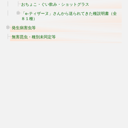
おちょこ・ぐい飲み・ショットグラス
「e-ティザーヌ」さんから送られてきた種説明書（全
８１種）
発生病害虫等
無害昆虫・種別未同定等
便利なサイト等の情報
当サイトについて
ブログ
カセットガスバーナー〔ガストーチ〕 - 家庭菜園ティスト
当サイトについて
-
プライバシーポリシー
-
サイト内広告について
-
管理者につい
て
家庭菜園から農家への記録
Copyright© 家庭菜園ティスト , 2016 All Rights Reserved.