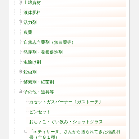
土壌資材
液体肥料
活力剤
農薬
自然志向薬剤（無農薬等）
発芽剤・発根促進剤
虫除け剤
殺虫剤
酵素剤・細菌剤
その他・道具等
カセットガスバーナー〔ガストーチ〕
ピンセット
おちょこ・ぐい飲み・ショットグラス
「e-ティザーヌ」さんから送られてきた種説明
書（全８１種）