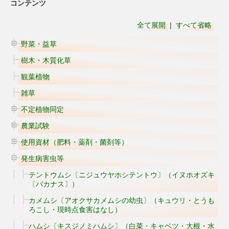
コンテンツ
全て展開
|
すべて省略
野菜・益草
樹木・木質化草
観葉植物
雑草
不定植物同定
農業試験
使用資材（肥料・薬剤・菌剤等）
発生病害虫等
テントウムシ〔ニジュウヤホシテントウ〕（イヌホオズキ
〔バカナス〕）
カメムシ〔アオクサカメムシの幼虫〕（キュウリ・とうも
ろこし・現時点食害はなし）
ハムシ〔キスジノミハムシ〕（白菜・キャベツ・大根・水