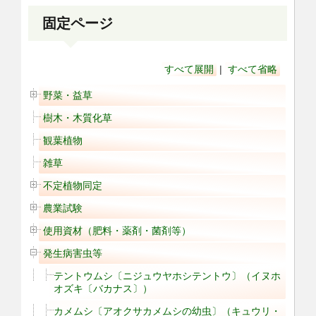
固定ページ
すべて展開
|
すべて省略
野菜・益草
樹木・木質化草
観葉植物
雑草
不定植物同定
農業試験
使用資材（肥料・薬剤・菌剤等）
発生病害虫等
テントウムシ〔ニジュウヤホシテントウ〕（イヌホ
オズキ〔バカナス〕）
カメムシ〔アオクサカメムシの幼虫〕（キュウリ・