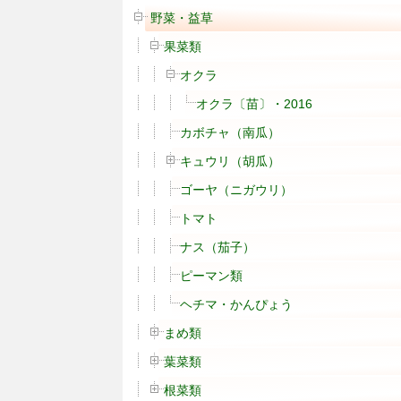
野菜・益草
果菜類
オクラ
オクラ〔苗〕・2016
カボチャ（南瓜）
キュウリ（胡瓜）
ゴーヤ（ニガウリ）
トマト
ナス（茄子）
ピーマン類
ヘチマ・かんぴょう
まめ類
葉菜類
根菜類