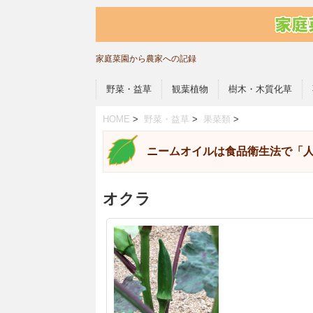
家庭菜園から農家への記録
野菜・益草
観葉植物
樹木・木質化草
HOME
>
野菜・益草
>
果菜類
>
ニームオイルは食品衛生法で「
オクラ