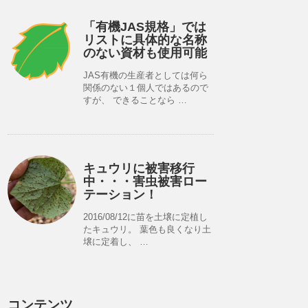
「有機JAS規格」では
リストに具体的な名称
のない資材も使用可能
JAS有機の生産者としては何ら
関係のない１個人ではあるので
すが、 できることなら …
キュウリに被害移行
中・・・害虫被害ロー
テーション！
2016/08/12に苗を土壌に定植し
たキュウリ。 葉色も良くなり土
壌に定着し、 …
コンテンツ