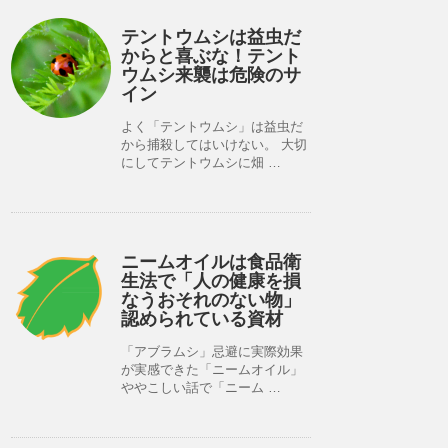
テントウムシは益虫だ
からと喜ぶな！テント
ウムシ来襲は危険のサ
イン
よく「テントウムシ」は益虫だ
から捕殺してはいけない。 大切
にしてテントウムシに畑 …
ニームオイルは食品衛
生法で「人の健康を損
なうおそれのない物」
認められている資材
「アブラムシ」忌避に実際効果
が実感できた「ニームオイル」
ややこしい話で「ニーム …