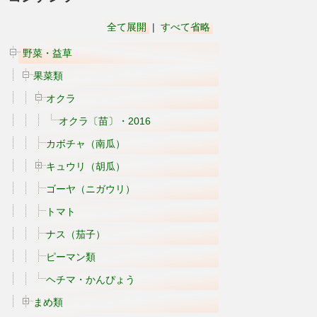
全て展開
|
すべて省略
野菜・益草
果菜類
オクラ
オクラ〔苗〕・2016
カボチャ（南瓜）
キュウリ（胡瓜）
ゴーヤ（ニガウリ）
トマト
ナス（茄子）
ピーマン類
ヘチマ・かんぴょう
まめ類