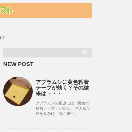
ログ
NEW POST
アブラムシに黄色粘着
テープが効く？その結
果は・・・
アブラムシの補虫には「黄色の
粘着テープ」が効く。 そんな記
述を見かけ、既に発生し …