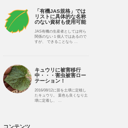
「有機JAS規格」では
リストに具体的な名称
のない資材も使用可能
JAS有機の生産者としては何ら
関係のない１個人ではあるので
すが、 できることなら …
キュウリに被害移行
中・・・害虫被害ロー
テーション！
2016/08/12に苗を土壌に定植し
たキュウリ。 葉色も良くなり土
壌に定着し、 …
コンテンツ