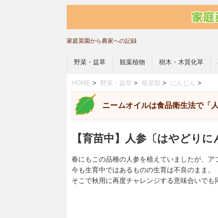
家庭菜園から農家への記録
野菜・益草
観葉植物
樹木・木質化草
HOME
>
野菜・益草
>
根菜類
>
にんじん
>
ニームオイルは食品衛生法で「
【育苗中】人参〔はやどりにん
春にもこの品種の人参を植えていましたが、ア
今も生育中ではあるものの生育は不良のまま。
そこで秋用に再度チャレンジする意味合いでも