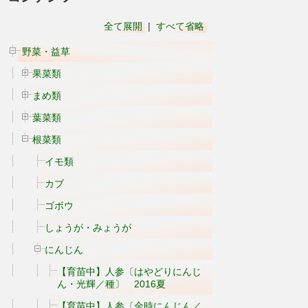
全て展開
|
すべて省略
野菜・益草
果菜類
まめ類
葉菜類
根菜類
イモ類
カブ
ゴボウ
しょうが・みょうが
にんじん
【育苗中】人参〔はやどりにんじ
ん・光輝／種〕 2016夏
【育苗中】人参〔金時にんじん／