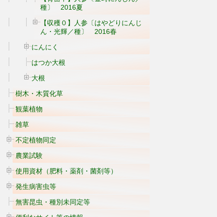
種〕 2016夏
【収穫０】人参〔はやどりにんじ
ん・光輝／種〕 2016春
にんにく
はつか大根
大根
樹木・木質化草
観葉植物
雑草
不定植物同定
農業試験
使用資材（肥料・薬剤・菌剤等）
発生病害虫等
無害昆虫・種別未同定等