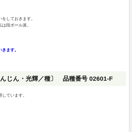
いをしておきます。
私は段ボール派。
いきます。
じん・光輝／種〕 品種番号 02601-F
用しています。