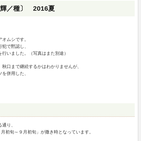
／種〕 2016夏
アオムシです。
行犯で黙認し、
を行いました。（写真はまた別途）
、秋口まで継続するかはわかりませんが、
ツを併用した、
る通り、
７月初旬～９月初旬」が撒き時となっています。