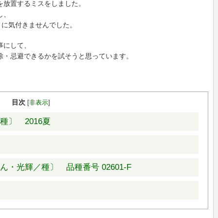
を放置するミスをしました。
し、
とに気付きませんでした。
事にして、
除・忌避できるかを試そうと思っています。
目次
[
非表示
]
〕 2016夏
光輝／種〕 品種番号 02601-F