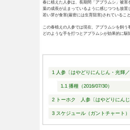
春に植えた人参は、長期間「アブラムシ」被害
葉の成長が止まっているように感じつつも放置
若い芽が食害(厳密には生育阻害)されているこ
この春植えの人参では現在、アブラムシを飼う
どのような手を打つとアブラムシが効果的に駆
1
人参〔はやどりにんじん・光輝／種
1.1
播種（2016/07/30）
2
トーホク 人参〔はやどりにんじん・
3
スケジュール（ガントチャート）