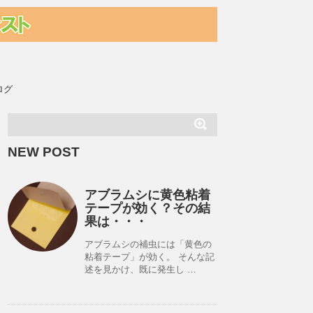
ログ
NEW POST
アブラムシに黄色粘着
テープが効く？その結
果は・・・
アブラムシの補虫には「黄色の
粘着テープ」が効く。 そんな記
述を見かけ、既に発生し …