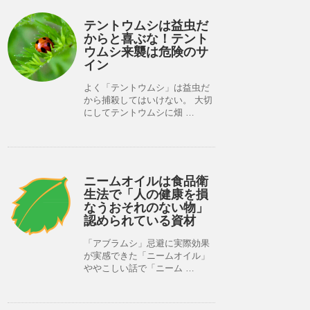
テントウムシは益虫だ
からと喜ぶな！テント
ウムシ来襲は危険のサ
イン
よく「テントウムシ」は益虫だ
から捕殺してはいけない。 大切
にしてテントウムシに畑 …
ニームオイルは食品衛
生法で「人の健康を損
なうおそれのない物」
認められている資材
「アブラムシ」忌避に実際効果
が実感できた「ニームオイル」
ややこしい話で「ニーム …