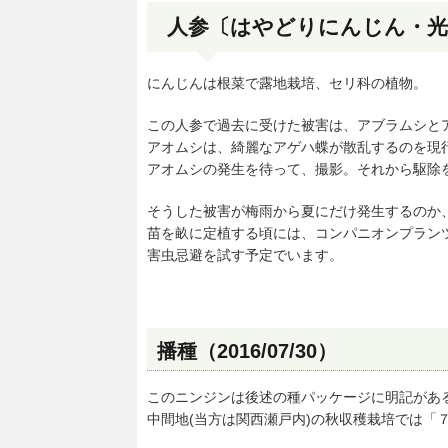
人参〔はやどりにんじん・光輝
にんじんは根菜で露地栽培、セリ科の植物。
この人参で過去に受けた被害は、アブラムシと
アオムシは、綺麗なアゲハ蝶が散乱するのを現
アオムシの発生を待って、撮影。それから駆除
そうした被害が梅雨から夏にだけ発生するのか
苗を畝に定植する頃には、コンパニオンプラン
害虫忌避を試す予定でいます。
播種（2016/07/30）
このニンジンは後述の種パッケージに明記があ
中間地(当方は関西瀬戸内)の秋収穫栽培では「