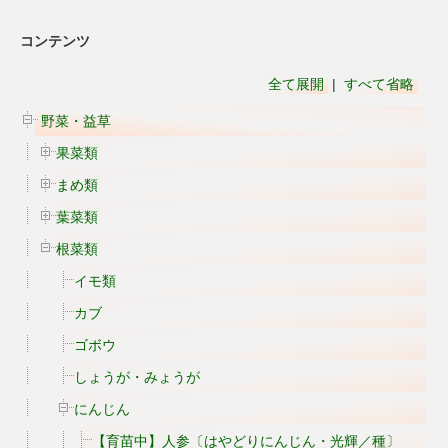
コンテンツ
全て展開
|
すべて省略
野菜・益草
果菜類
まめ類
葉菜類
根菜類
イモ類
カブ
ゴボウ
しょうが・みょうが
にんじん
【育苗中】人参〔はやどりにんじん・光輝／種〕