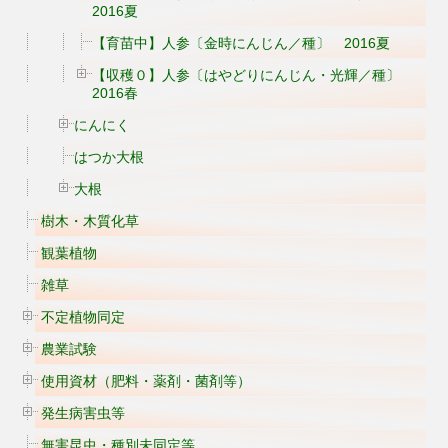
2016夏
【育苗中】人参〔金時にんじん／種〕 2016夏
【収穫０】人参〔はやどりにんじん・光輝／種〕
2016春
にんにく
はつか大根
大根
樹木・木質化草
観葉植物
雑草
不定植物同定
農業試験
使用資材（肥料・薬剤・菌剤等）
発生病害虫等
無害昆虫・種別未同定等