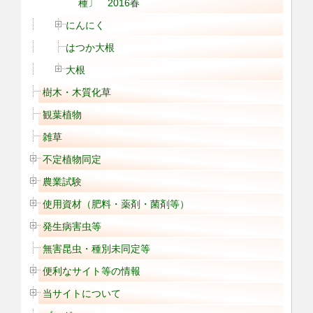
種〕 2016春
にんにく
はつか大根
大根
樹木・木質化草
観葉植物
雑草
不定植物同定
農業試験
使用資材（肥料・薬剤・菌剤等）
発生病害虫等
無害昆虫・種別未同定等
便利なサイト等の情報
当サイトについて