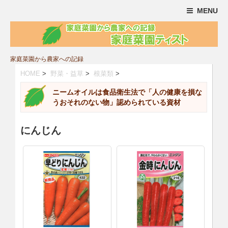
MENU
家庭菜園から農家への記録
HOME
>
野菜・益草
>
根菜類
>
ニームオイルは食品衛生法で「人の健康を損な
うおそれのない物」認められている資材
にんじん