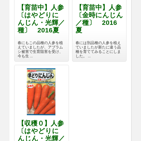
【育苗中】人参
【育苗中】人参
〔はやどりに
〔金時にんじん
んじん・光輝／
／種〕 2016
種〕 2016夏
夏
春にもこの品種の人参を植
春には別品種の人参を植え
えていましたが、アブラム
ていましたが新たに違う品
シ被害で生育阻害を受け、
種を育ててみることにしま
今も生 ...
した。 ...
【収穫０】人参
〔はやどりに
んじん・光輝／