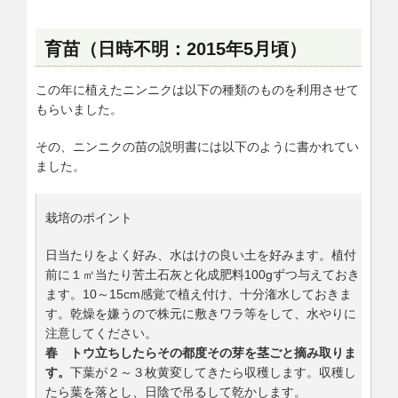
育苗（日時不明：2015年5月頃）
この年に植えたニンニクは以下の種類のものを利用させて
もらいました。
その、ニンニクの苗の説明書には以下のように書かれてい
ました。
栽培のポイント
日当たりをよく好み、水はけの良い土を好みます。植付
前に１㎡当たり苦土石灰と化成肥料100gずつ与えておき
ます。10～15cm感覚で植え付け、十分潅水しておきま
す。乾燥を嫌うので株元に敷きワラ等をして、水やりに
注意してください。
春 トウ立ちしたらその都度その芽を茎ごと摘み取りま
す。
下葉が２～３枚黄変してきたら収穫します。収穫し
たら葉を落とし、日陰で吊るして乾かします。