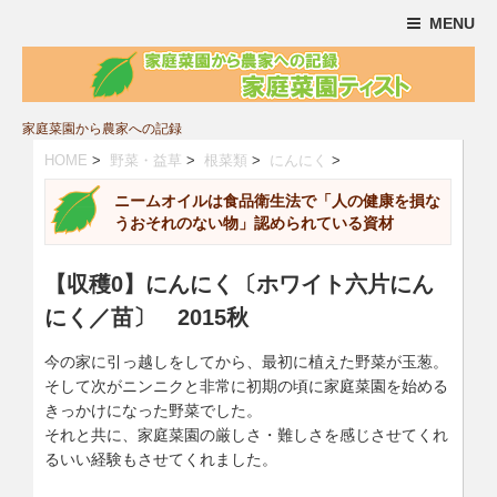
MENU
家庭菜園から農家への記録
HOME
>
野菜・益草
>
根菜類
>
にんにく
>
ニームオイルは食品衛生法で「人の健康を損な
うおそれのない物」認められている資材
【収穫0】にんにく〔ホワイト六片にん
にく／苗〕 2015秋
今の家に引っ越しをしてから、最初に植えた野菜が玉葱。
そして次がニンニクと非常に初期の頃に家庭菜園を始める
きっかけになった野菜でした。
それと共に、家庭菜園の厳しさ・難しさを感じさせてくれ
るいい経験もさせてくれました。