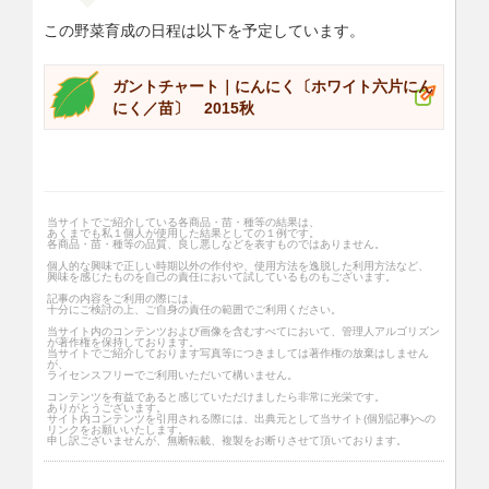
この野菜育成の日程は以下を予定しています。
ガントチャート｜にんにく〔ホワイト六片にん
にく／苗〕 2015秋
当サイトでご紹介している各商品・苗・種等の結果は、
あくまでも私１個人が使用した結果としての１例です。
各商品・苗・種等の品質、良し悪しなどを表すものではありません。
個人的な興味で正しい時期以外の作付や、使用方法を逸脱した利用方法など、
興味を感じたものを自己の責任において試しているものもございます。
記事の内容をご利用の際には、
十分にご検討の上、ご自身の責任の範囲でご利用ください。
当サイト内のコンテンツおよび画像を含むすべてにおいて、管理人アルゴリズン
が著作権を保持しております。
当サイトでご紹介しております写真等につきましては著作権の放棄はしません
が、
ライセンスフリーでご利用いただいて構いません。
コンテンツを有益であると感じていただけましたら非常に光栄です。
ありがとうございます。
サイト内コンテンツを引用される際には、出典元として当サイト(個別記事)への
リンクをお願いいたします。
申し訳ございませんが、無断転載、複製をお断りさせて頂いております。