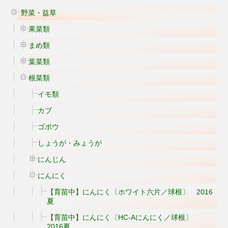
野菜・益草
果菜類
まめ類
葉菜類
根菜類
イモ類
カブ
ゴボウ
しょうが・みょうが
にんじん
にんにく
【育苗中】にんにく〔ホワイト六片／球根〕 2016
夏
【育苗中】にんにく〔HC-Aにんにく／球根〕
2016夏