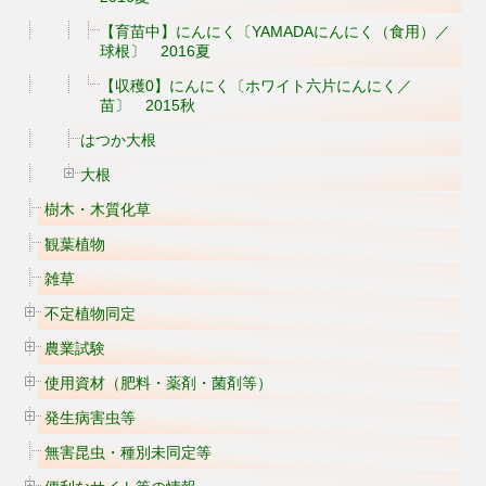
【育苗中】にんにく〔YAMADAにんにく（食用）／
球根〕 2016夏
【収穫0】にんにく〔ホワイト六片にんにく／
苗〕 2015秋
はつか大根
大根
樹木・木質化草
観葉植物
雑草
不定植物同定
農業試験
使用資材（肥料・薬剤・菌剤等）
発生病害虫等
無害昆虫・種別未同定等